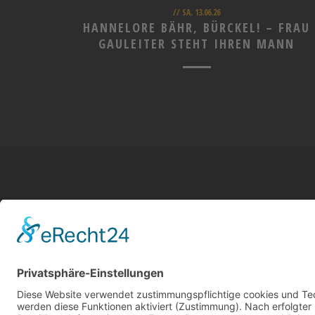
// SA. 13.06.26
HANNELORE BÄHR, BÜRCKEL! – FRAU
GAULEITER STEHT IHREN MANN