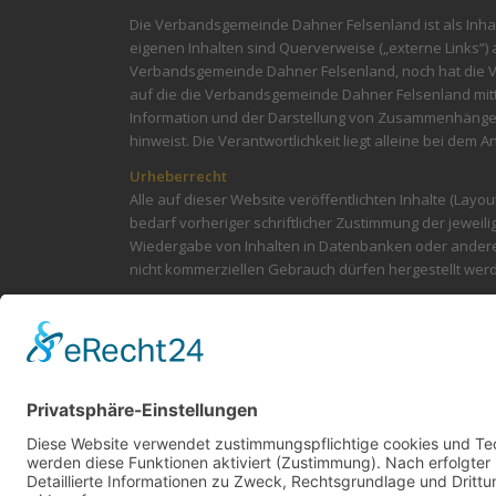
Die Verbandsgemeinde Dahner Felsenland ist als Inhalt
eigenen Inhalten sind Querverweise („externe Links“)
Verbandsgemeinde Dahner Felsenland, noch hat die Ver
auf die die Verbandsgemeinde Dahner Felsenland mitte
Information und der Darstellung von Zusammenhängen.
hinweist. Die Verantwortlichkeit liegt alleine bei dem An
Urheberrecht
Alle auf dieser Website veröffentlichten Inhalte (Lay
bedarf vorheriger schriftlicher Zustimmung der jeweili
Wiedergabe von Inhalten in Datenbanken oder andere
nicht kommerziellen Gebrauch dürfen hergestellt wer
Das Kopieren von Texten und Bildern zum kommerziell
unerlaubte Reproduktion oder Weitergabe einzelner Inha
Wichtiger Hinweis:
Dieser Kommunikationsweg steht ausschließlich für V
Verfahrensanträge, Widersprüche, Einsprüche oder Sch
Widerspruch, Einspruch oder Schriftsatz beinhalten, i
aus verwaltungsinternen Gründen derzeit nicht möglic
gebeten, neben der E-Mail-Adresse auch ihre Postansch