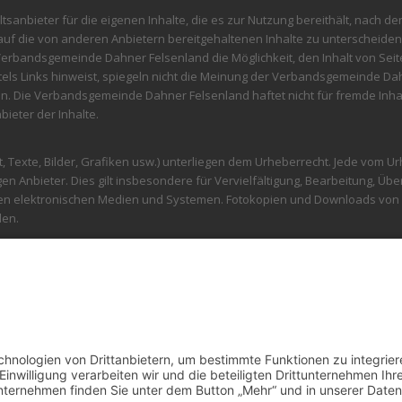
sanbieter für die eigenen Inhalte, die es zur Nutzung bereithält, nach d
 auf die von anderen Anbietern bereitgehaltenen Inhalte zu unterscheid
bandsgemeinde Dahner Felsenland die Möglichkeit, den Inhalt von Seiten 
ls Links hinweist, spiegeln nicht die Meinung der Verbandsgemeinde Dah
 Die Verbandsgemeinde Dahner Felsenland haftet nicht für fremde Inhalte
bieter der Inhalte.
out, Texte, Bilder, Grafiken usw.) unterliegen dem Urheberrecht. Jede vom
gen Anbieter. Dies gilt insbesondere für Vervielfältigung, Bearbeitung, Ü
n elektronischen Medien und Systemen. Fotokopien und Downloads von W
den.
en Gebrauch ist nur mit ausdrücklicher schriftlicher Genehmigung der V
lte oder kompletter Seiten wird straf- und zivilrechtlich verfolgt.
erwaltungsangelegenheiten zur Verfügung. Es wird darauf hingewiesen, 
riftsätze nicht rechtswirksam eingereicht werden können. Sollte Ihre N
st eine Wiederholung der Übermittlung mittels Telefax +49 63 91 9196 -199
h ist, alle eingehenden Mails auch auf dem elektronischen Weg zu beant
rift anzugeben. Weiterhin können zur Zeit keine E-Mails mit elektronisc