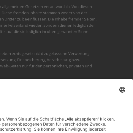
en allgemeinen Gesetzen verantwortlich. Von diesen
en. Diese fremden Inhalte stammen weder von der
Dritter zu beeinflussen. Die Inhalte fremder Seiten,
ner Felsenland wieder, sondern dienen lediglich der
, auf die sie lediglich im oben genannten Sinne
 Urheberrechtsgesetz nicht zugelassene Verwertung
bersetzung, Einspeicherung, Verarbeitung bzw.
eb-Seiten nur für den persönlichen, privaten und
erbandsgemeinde Dahner Felsenland zulässig. Die
dass mit diesem Kommunikationsmittel
achricht einen entsprechenden Verfahrensantrag,
 oder auf dem Postweg unbedingt erforderlich. Da es
worten, werden die Nutzer des E-Mail Zugangs
her Signatur oder elektronischer Verschlüsselung